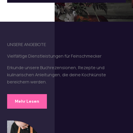
UNSERE ANGEBOTE
Vielfältige Dienstleistungen für Feinschmecker
Erkunde unsere Buchrezensionen, Rezepte und
kulinarischen Anleitungen, die deine Kochkünste
bereichern werden.
Mehr Lesen