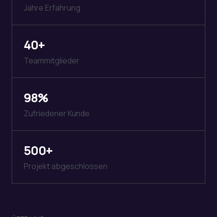
Jahre Erfahrung
40
+
Teammitglieder
98
%
Zufriedener Kunde
500
+
Projekt abgeschlossen